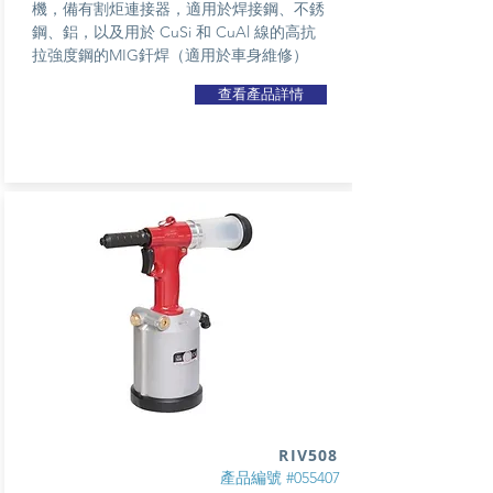
機，備有割炬連接器，適用於焊接鋼、不銹
鋼、鋁，以及用於 CuSi 和 CuAl 線的高抗
拉強度鋼的MIG釬焊（適用於車身維修）
查看產品詳情
RIV508
產品編號 #055407