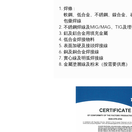
焊條 :
軟鋼、低合金、不銹鋼、鎳合金、
包藥焊線
不銹鋼焊線及MIG/MAG、TIG及
鋁及鋁合金用填充金屬
低合金焊接物料
表面加硬及接頭焊接線
銅及銅合金焊接線
實心線及明弧焊接線
金屬塗層線及粉末（按需要供應）