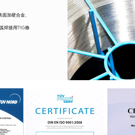
表面加硬合金、
埋弧焊接用TIG條