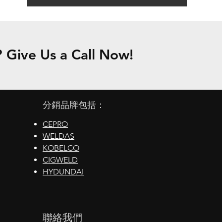
Give Us a Call Now!
分銷品牌包括：
CEPRO
WELDAS
KOBELCO
CIGWELD
HYDUNDAI
聯絡我們