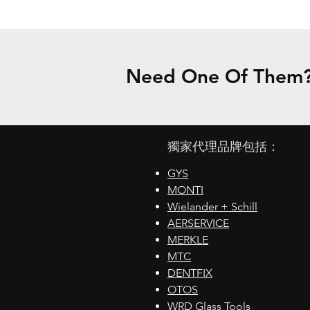
Need One Of Them? 
獨家代理品牌包括：
GYS
MONTI
Wielander + Schill
AERSERVICE
MERKLE
MTC
DENTFIX
OTOS
WRD Glass Tools